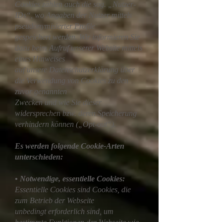
Cookies zählen auch die sog. „Nutzer-
IDs“, wo Angaben der Nutzer mittels
pseudonymisierter Profile
gespeichert werden. Wir informieren Sie
dazu beim Aufruf unserer Website mittels
eines Hinweises
auf unsere Datenschutzerklärung über
die Verwendung von Cookies zu den
zuvor genannten
Zwecken und wie Sie dieser
widersprechen bzw. deren Speicherung
verhindern können („Opt-out“).
Es werden folgende Cookie-Arten
unterschieden:
• Notwendige, essentielle Cookies:
Essentielle Cookies sind Cookies, die
zum Betrieb der Webseite
unbedingt erforderlich sind, um