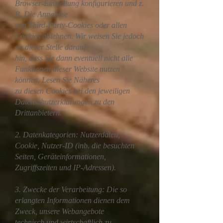
Browser-Einstellung konfigurieren und z.
B. Die Annahme
von Third-Party-Cookies oder allen
Cookies ablehnen. Wir weisen Sie jedoch
an dieser Stelle darauf
hin, dass Sie dann eventuell nicht alle
Funktionen dieser Website nutzen
können. Lesen Sie Näheres
zu diesen Cookies bei den jeweiligen
Datenschutzerklärungen zu den
Drittanbietern.
2. Datenkategorien: Nutzerdaten,
Cookie, Nutzer-ID (inb. die besuchten
Seiten, Geräteinformationen,
Zugriffszeiten und IP-Adressen).
3. Zwecke der Verarbeitung: Die so
erlangten Informationen dienen dem
Zweck, unsere Webangebote
technisch und wirtschaftlich zu