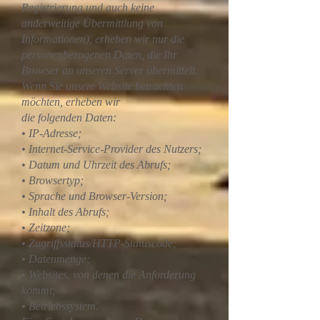
Registrierung und auch keine
anderweitige Übermittlung von
Informationen), erheben wir nur die
personenbezogenen Daten, die Ihr
Browser an unseren Server übermittelt.
Wenn Sie unsere Website betrachten
möchten, erheben wir
die folgenden Daten:
• IP-Adresse;
• Internet-Service-Provider des Nutzers;
• Datum und Uhrzeit des Abrufs;
• Browsertyp;
• Sprache und Browser-Version;
• Inhalt des Abrufs;
• Zeitzone;
• Zugriffsstatus/HTTP-Statuscode;
• Datenmenge;
• Websites, von denen die Anforderung
kommt;
• Betriebssystem.