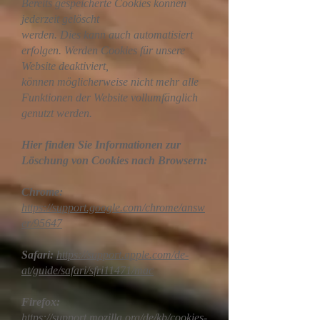
Bereits gespeicherte Cookies können
jederzeit gelöscht
werden. Dies kann auch automatisiert
erfolgen. Werden Cookies für unsere
Website deaktiviert,
können möglicherweise nicht mehr alle
Funktionen der Website vollumfänglich
genutzt werden.
Hier finden Sie Informationen zur
Löschung von Cookies nach Browsern:
Chrome:
https://support.google.com/chrome/answ
er/95647
Safari:
https://support.apple.com/de-
at/guide/safari/sfri11471/mac
Firefox:
https://support.mozilla.org/de/kb/cookies-