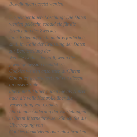
Bestellungen gesetzt werden.
5. Speicherdauer/ Löschung: Die Daten
werden gelöscht, sobald sie für die
Erreichung des Zweckes
ihrer Erhebung nicht mehr erforderlich
sind. Im Falle der Erfassung der Daten
zur Bereitstellung der
Website ist dies der Fall, wenn die
jeweilige Session beendet ist.
Cookies werden ansonsten auf Ihrem
Computer gespeichert und von diesem
an unsere Seite
übermittelt. Daher haben Sie als Nutzer
auch die volle Kontrolle über die
Verwendung von Cookies.
Durch eine Änderung der Einstellungen
in Ihrem Internetbrowser können Sie die
Übertragung von
Cookies deaktivieren oder einschränken.