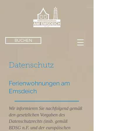
BUCHEN
Datenschutz
Ferienwohnungen am
Emsdeich
Wir informieren Sie nachfolgend gemäß
den gesetzlichen Vorgaben des
Datenschutzrechts (insb. gemäß
BDSG n.F. und der europäischen