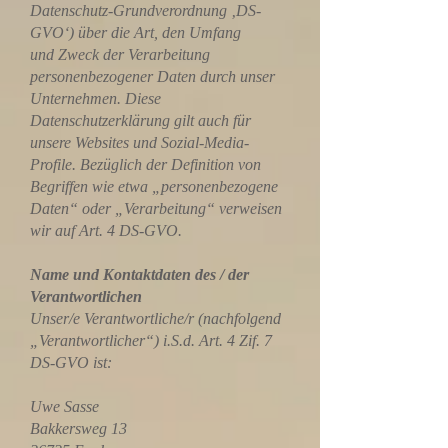
Datenschutz-Grundverordnung ‚DS-
GVO‘) über die Art, den Umfang
und Zweck der Verarbeitung
personenbezogener Daten durch unser
Unternehmen. Diese
Datenschutzerklärung gilt auch für
unsere Websites und Sozial-Media-
Profile. Bezüglich der Definition von
Begriffen wie etwa „personenbezogene
Daten“ oder „Verarbeitung“ verweisen
wir auf Art. 4 DS-GVO.
Name und Kontaktdaten des / der
Verantwortlichen
Unser/e Verantwortliche/r (nachfolgend
„Verantwortlicher“) i.S.d. Art. 4 Zif. 7
DS-GVO ist:
Uwe Sasse
Bakkersweg 13