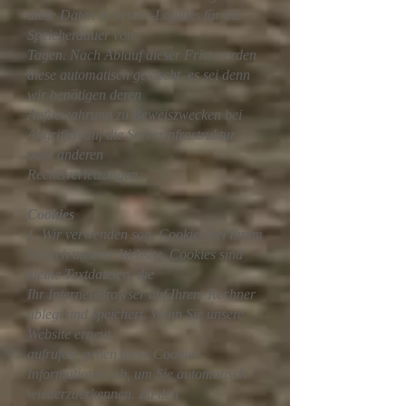
diese Daten in Server-Logfiles für die
Speicherdauer von
Tagen. Nach Ablauf dieser Frist werden
diese automatisch gelöscht, es sei denn
wir benötigen deren
Aufbewahrung zu Beweiszwecken bei
Angriffen auf die Serverinfrastruktur
oder anderen
Rechtsverletzungen.
Cookies
1. Wir verwenden sog. Cookies bei Ihrem
Besuch unserer Website. Cookies sind
kleine Textdateien, die
Ihr Internet-Browser auf Ihrem Rechner
ablegt und speichert. Wenn Sie unsere
Website erneut
aufrufen, geben diese Cookies
Informationen ab, um Sie automatisch
wiederzuerkennen. Zu den