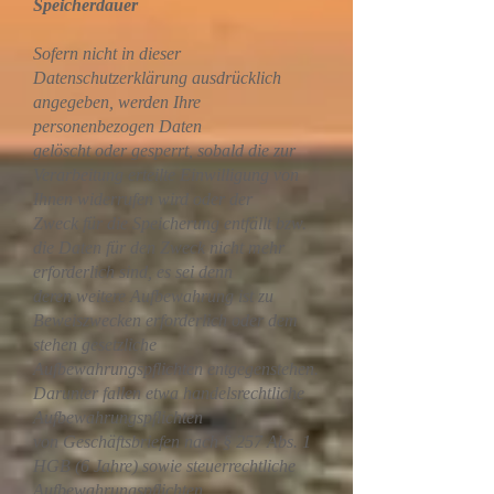
Speicherdauer
Sofern nicht in dieser
Datenschutzerklärung ausdrücklich
angegeben, werden Ihre
personenbezogen Daten
gelöscht oder gesperrt, sobald die zur
Verarbeitung erteilte Einwilligung von
Ihnen widerrufen wird oder der
Zweck für die Speicherung entfällt bzw.
die Daten für den Zweck nicht mehr
erforderlich sind, es sei denn
deren weitere Aufbewahrung ist zu
Beweiszwecken erforderlich oder dem
stehen gesetzliche
Aufbewahrungspflichten entgegenstehen.
Darunter fallen etwa handelsrechtliche
Aufbewahrungspflichten
von Geschäftsbriefen nach § 257 Abs. 1
HGB (6 Jahre) sowie steuerrechtliche
Aufbewahrungspflichten