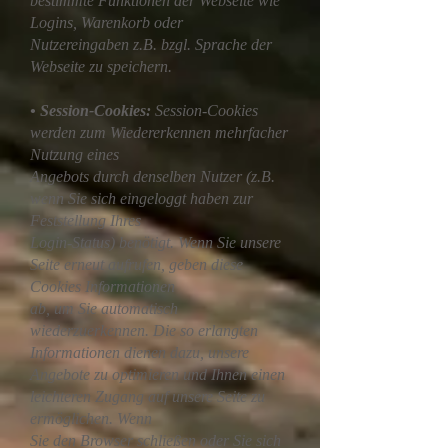
bestimmte Funktionen der Webseite wie
Logins, Warenkorb oder
Nutzereingaben z.B. bzgl. Sprache der
Webseite zu speichern.
• Session-Cookies:
Session-Cookies
werden zum Wiedererkennen mehrfacher
Nutzung eines
Angebots durch denselben Nutzer (z.B.
wenn Sie sich eingeloggt haben zur
Feststellung Ihres
Login-Status) benötigt. Wenn Sie unsere
Seite erneut aufrufen, geben diese
Cookies Informationen
ab, um Sie automatisch
wiederzuerkennen. Die so erlangten
Informationen dienen dazu, unsere
Angebote zu optimieren und Ihnen einen
leichteren Zugang auf unsere Seite zu
ermöglichen. Wenn
Sie den Browser schließen oder Sie sich