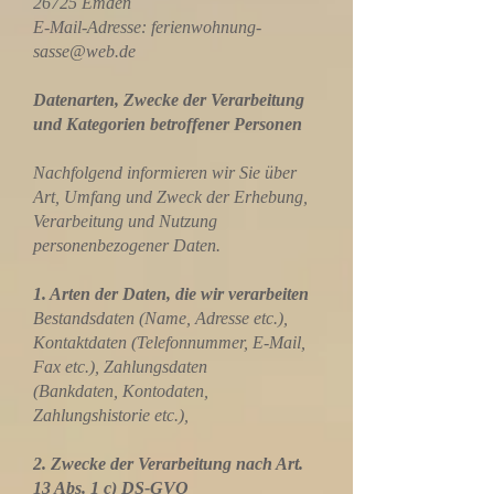
26725 Emden
E-Mail-Adresse: ferienwohnung-
sasse@web.de
Datenarten, Zwecke der Verarbeitung
und Kategorien betroffener Personen
Nachfolgend informieren wir Sie über
Art, Umfang und Zweck der Erhebung,
Verarbeitung und Nutzung
personenbezogener Daten.
1. Arten der Daten, die wir verarbeiten
Bestandsdaten (Name, Adresse etc.),
Kontaktdaten (Telefonnummer, E-Mail,
Fax etc.), Zahlungsdaten
(Bankdaten, Kontodaten,
Zahlungshistorie etc.),
2. Zwecke der Verarbeitung nach Art.
13 Abs. 1 c) DS-GVO