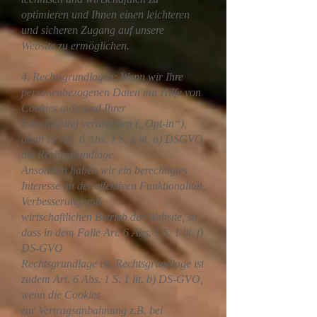
optimieren und Ihnen einen leichteren
und sicheren Zugang auf unsere
Website zu ermöglichen.
4. Rechtsgrundlagen: Wenn wir Ihre
personenbezogenen Daten mit Hilfe von
Cookies aufgrund Ihrer
Einwilligung verarbeiten („Opt-in“),
dann ist Art. 6 Abs. 1 S. 1 lit. a) DSGVO
die Rechtsgrundlage.
Ansonsten haben wir ein berechtigtes
Interesse an der effektiven Funktionalität,
Verbesserung und
wirtschaftlichen Betrieb der Website, so
dass in dem Falle Art. 6 Abs. 1 S. 1 lit. f)
DS-GVO
Rechtsgrundlage ist. Rechtsgrundlage ist
zudem Art. 6 Abs. 1 S. 1 lit. b) DS-GVO,
wenn die Cookies
zur Vertragsanbahnung z.B. bei