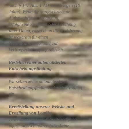
nach § 147 Abs. 1 AO von Belegen (10
Jahre). Wenn die vorgeschriebene
Aufbewahrungsfrist abläuft,
erfolgt eine Sperrung oder Löschung
Ihrer Daten, es sei denn die Speicherung
ist weiterhin für einen
Vertragsabschluss oder zur
Vertragserfüllung erforderlich.
Bestehen einer automatisierten
Entscheidungsfindung
Wir setzen keine automatische
Entscheidungsfindung oder ein Profiling
ein.
Bereitstellung unserer Website und
Erstellung von Logfiles
1. Wenn Sie unsere Webseite lediglich
informatorisch nutzen (also keine