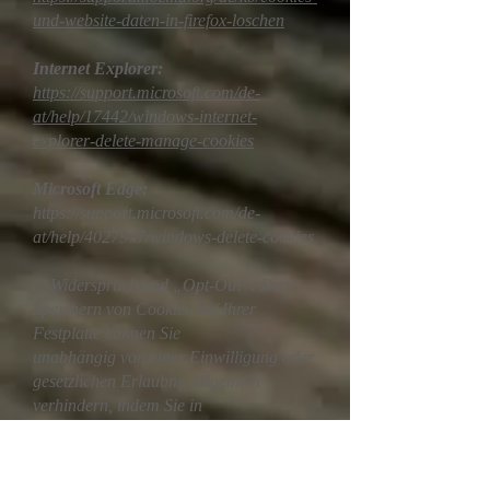
und-website-daten-in-firefox-loschen
Internet Explorer:
https://support.microsoft.com/de-
at/help/17442/windows-internet-
explorer-delete-manage-cookies
Microsoft Edge:
https://support.microsoft.com/de-
at/help/4027947/windows-delete-cookies
6. Widerspruch und „Opt-Out“: Das
Speichern von Cookies auf Ihrer
Festplatte können Sie
unabhängig von einer Einwilligung oder
gesetzlichen Erlaubnis allgemein
verhindern, indem Sie in
Ihren Browser-Einstellungen „keine
Cookies akzeptieren“ wählen. Dies kann
aber eine