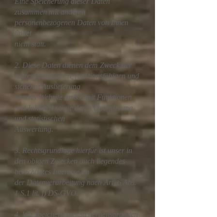
Eine Speicherung dieser Daten
zusammen mit anderen
personenbezogenen Daten von Ihnen
findet
nicht statt.
2. Diese Daten dienen dem Zweck der
nutzerfreundlichen, funktionsfähigen und
sicheren Auslieferung
unserer Website an Sie mit Funktionen
und Inhalten sowie deren Optimierung
und statistischen
Auswertung.
3. Rechtsgrundlage hierfür ist unser in
den obigen Zwecken auch liegendes
berechtigtes Interesse an
der Datenverarbeitung nach Art. 6 Abs.
1 S.1 lit. f) DS-GVO.
4. Wir speichern aus Sicherheitsgründen