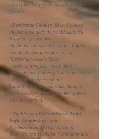
ausloggen, werden die Session-Cookies
gelöscht.
• Persistente Cookies:
Diese Cookies
bleiben auch nach dem Schließen des
Browsers gespeichert.
Sie dienen zur Speicherung des Logins,
der Reichweitenmessung und zu
Marketingzwecken. Diese
werden automatisiert nach einer
vorgegebenen Dauer gelöscht, die sich je
nach Cookie unterscheiden
kann. In den Sicherheitseinstellungen
Ihres Browsers können Sie die Cookies
jederzeit löschen.
• Cookies von Drittanbietern (Third-
Party-Cookies insb. von
Werbetreibenden):
Entsprechend
Ihren Wünschen können Sie können Ihre